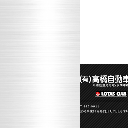
〒889-0611
宮崎県東臼杵郡門川町門川尾末93